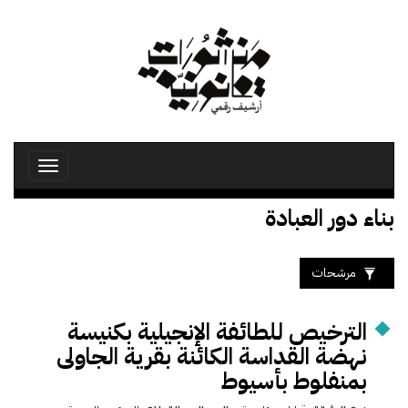
تجاوز
إلى
المحتوى
الرئيسي
Toggle
avigation
بناء دور العبادة
مرشحات
الترخيص للطائفة الإنجيلية بكنيسة
نهضة القداسة الكائنة بقرية الجاولى
بمنفلوط بأسيوط