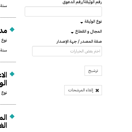
رقم الوثيقة/رقم الدعوى
سنة 
نوع الوثيقة
مد 
المجال و القطاع
نوع ا
صفة المصدر / جهة الإصدار
سنة 
ترشيح
الا
الو
إلغاء المرشحات
نوع ا
الم
الغ