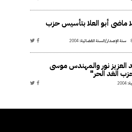
علا ماضى أبو العلا بتأسيس حزب
سنة الإصدار/السنة القضائية:
2004
د العزيز نور والمهندس موسى
 الغد الحر"
ية:
2004