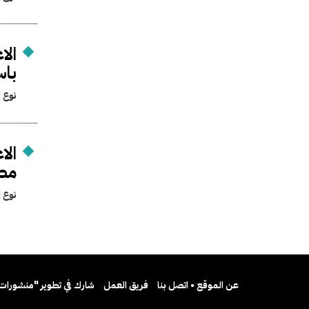
الا
باس
نوع ا
الا
مص
نوع ا
عن الموقع • اتصل بنا
فريق العمل
شارك في تطوير "منشورات 