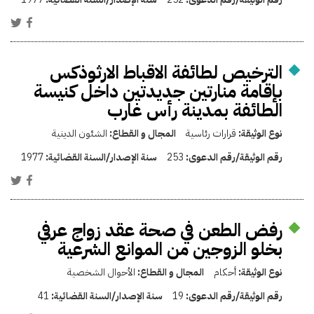
الترخيص لطائفة الاقباط الارثوذكس
بإقامة منارتين جديدتين داخل كنيسة
الطائفة بمدينة رأس غارب
نوع الوثيقة:
قرارات رئاسية
المجال و القطاع:
الشئون الدينية
رقم الوثيقة/رقم الدعوى:
253
سنة الإصدار/السنة القضائية:
1977
رفض الطعن في صحة عقد زواج عرفي
بخلو الزوجين من الموانع الشرعية
نوع الوثيقة:
أحكام
المجال و القطاع:
الأحوال الشخصية
رقم الوثيقة/رقم الدعوى:
19
سنة الإصدار/السنة القضائية:
41