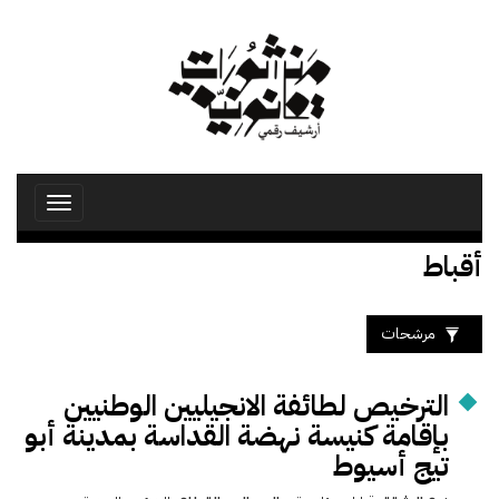
تجاوز
إلى
المحتوى
الرئيسي
Toggle
avigation
أقباط
مرشحات
الترخيص لطائفة الانجيليين الوطنيين
بإقامة كنيسة نهضة القداسة بمدينة أبو
تيج أسيوط